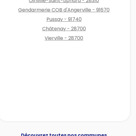
Oinville-Saint-Liphard - 28310
Gendarmerie COB d'Angerville - 91670
Pussay - 91740
Châtenay - 28700
Vierville - 28700
Découvrez toutes nos communes