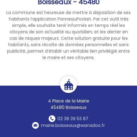
Boisseaux - 45480
(travaux pendant les
vacances scolaires d’avril).
La commune est heureuse de mettre à disposition de ses
habitants l’application PanneauPocket. Par cet outil très
⚠️
Accès riverains :
simple, elle souhaite tenir informés en temps réel les
Accès ponctuellement
citoyens de son actualité au quotidien, et les alerter en
impossible lors de l’ouverture
cas de risques majeurs. Cette solution gratuite pour les
habitants, sans récolte de données personnelles et sans
des tranchées.
publicité, permet d’établir un véritable lien privilégié entre
Lors de la réfection devant les
le maire et ses citoyens.
accès, les véhicules devront
être sortis de 7h30 à 17h (1
journée environ).
🗑️
Collecte des déchets
maintenue normalement.
4 Place de la Mairie
45480 Boisseaux
02 38 39 53 87
mairie.boisseaux@wanadoo.fr