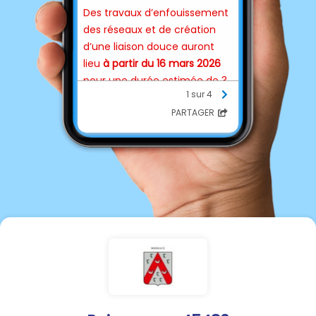
Des travaux d’enfouissement
des réseaux et de création
d’une liaison douce auront
lieu
à partir du 16 mars 2026
pour une durée estimée de 3
1 sur 4
mois.
PARTAGER
🕗
Horaires du chantier
:
Du lundi au vendredi de 8h à
17h.
🚧 Circulation :
Entre l’entrée
d’agglomération et la rue des
Buis : circulation alternée.
Entre la rue des Buis et la rue
de la Planté : route barrée en
journée, rouverte le soir