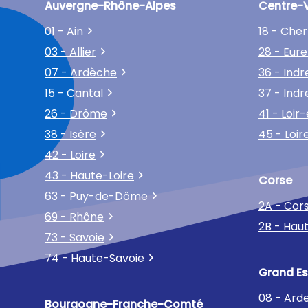
Auvergne-Rhône-Alpes
Centre-V
01 - Ain
18 - Cher
03 - Allier
28 - Eure
07 - Ardèche
36 - Indr
15 - Cantal
37 - Indr
26 - Drôme
41 - Loir
38 - Isère
45 - Loir
42 - Loire
43 - Haute-Loire
Corse
63 - Puy-de-Dôme
2A - Cor
69 - Rhône
2B - Hau
73 - Savoie
74 - Haute-Savoie
Grand Es
08 - Ard
Bourgogne-Franche-Comté