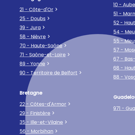
10 - Aub
21 - Côte-d'Or
51 - Mar
25 - Doubs
52 - Hau
39 - Jura
54 - Meu
58 - Nièvre
55 - Meu
70 - Haute-Saône
57 - Mos
71 - Saône-et-Loire
67 - Bas
89 - Yonne
68 - Hau
90 - Territoire de Belfort
88 - Vos
Bretagne
Guadelo
22 - Côtes-d'Armor
971 - Gu
29 - Finistère
35 - Ille-et-Vilaine
56 - Morbihan