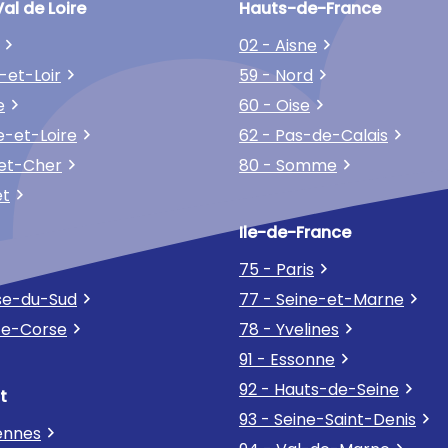
al de Loire
Hauts-de-France
02 - Aisne
-et-Loir
59 - Nord
e
60 - Oise
e-et-Loire
62 - Pas-de-Calais
-et-Cher
80 - Somme
et
Ile-de-France
75 - Paris
se-du-Sud
77 - Seine-et-Marne
te-Corse
78 - Yvelines
91 - Essonne
92 - Hauts-de-Seine
t
93 - Seine-Saint-Denis
ennes