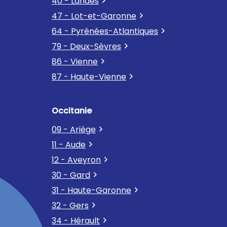
40 - Landes
47 - Lot-et-Garonne
64 - Pyrénées-Atlantiques
79 - Deux-Sèvres
86 - Vienne
87 - Haute-Vienne
Occitanie
09 - Ariège
11 - Aude
12 - Aveyron
30 - Gard
31 - Haute-Garonne
32 - Gers
34 - Hérault