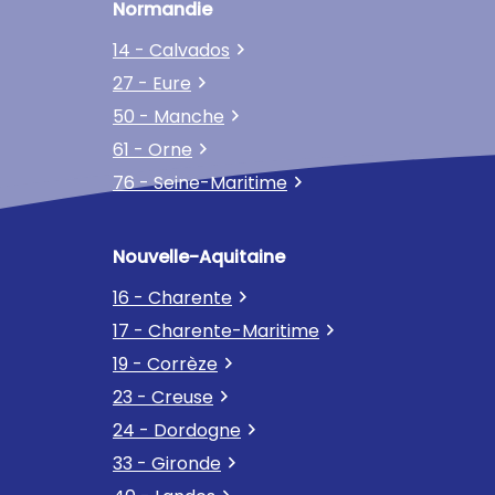
Normandie
14 - Calvados
27 - Eure
50 - Manche
61 - Orne
76 - Seine-Maritime
Nouvelle-Aquitaine
16 - Charente
17 - Charente-Maritime
19 - Corrèze
23 - Creuse
24 - Dordogne
33 - Gironde