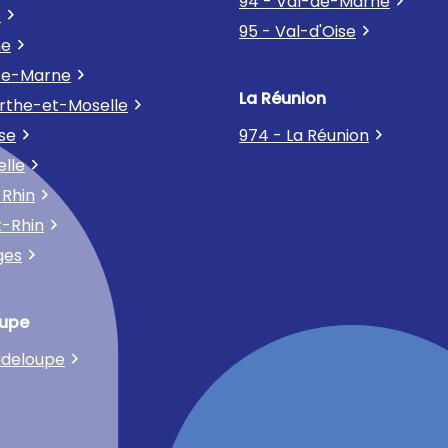
94 - Val-de-Marne
e
95 - Val-d'Oise
ne
te-Marne
La Réunion
rthe-et-Moselle
se
974 - La Réunion
elle
-Rhin
t-Rhin
ges
upe
adeloupe