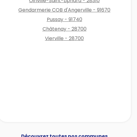
Oinville-Saint-Liphard - 28310
Gendarmerie COB d'Angerville - 91670
Pussay - 91740
Châtenay - 28700
Vierville - 28700
Découvrez toutes nos communes