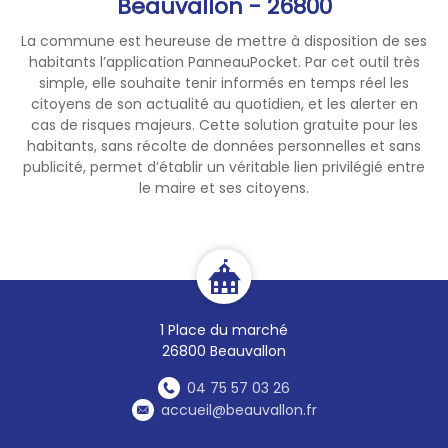
Beauvallon - 26800
spécifiques doivent être
déposés en déchèterie.
La commune est heureuse de mettre à disposition de ses
- Veillez à laisser les
lieux
habitants l’application PanneauPocket. Par cet outil très
propres
après votre passage.
simple, elle souhaite tenir informés en temps réel les
citoyens de son actualité au quotidien, et les alerter en
🌙 Lorsque vous déposez vos
cas de risques majeurs. Cette solution gratuite pour les
déchets en soirée, la nuit ou
habitants, sans récolte de données personnelles et sans
publicité, permet d’établir un véritable lien privilégié entre
tôt le matin, pensez
le maire et ses citoyens.
également à
limiter le bruit
,
par respect pour les riverains.
🤝
La municipalité agit
également.
1 Place du marché
26800 Beauvallon
Nous sommes conscients des
nuisances qui peuvent être
04 75 57 03 26
ressenties par certains
accueil@beauvallon.fr
habitants vivant à proximité