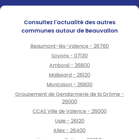
des points d'apport volontaire.
C'est pourquoi nous
travaillons, en partenariat
Consultez l'actualité des autres
avec Valence Romans Agglo,
communes autour de Beauvallon
à l'amélioration de ces
espaces.
Beaumont-lès-Valence - 26760
À notre demande,
des
Soyons - 07130
capteurs d'odeurs ont
Ambonil - 26800
notamment été installés à
Malissard - 26120
l'intérieur de plusieurs
Montoison - 26800
conteneurs afin de limiter les
nuisances olfactives
. D'autres
Groupement de Gendarmerie de la Drôme -
pistes d'amélioration
26000
continueront d'être étudiées
CCAS Ville de Valence - 26000
afin de concilier la qualité du
Upie - 26120
service et le cadre de vie des
riverains.
Allex - 26400