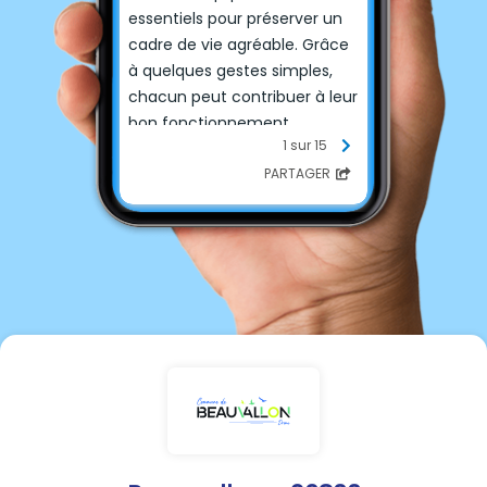
essentiels pour préserver un
cadre de vie agréable. Grâce
à quelques gestes simples,
chacun peut contribuer à leur
bon fonctionnement.
1 sur 15
-
Déposez vos déchets à
PARTAGER
l'intérieur des conteneurs
,
jamais au sol.
-
Respectez les consignes de
tri
indiquées sur chaque
borne.
-
Si un conteneur est plein,
privilégiez un autre point
d'apport volontaire ou
revenez ultérieurement.
- Les encombrants, cartons
volumineux ou déchets