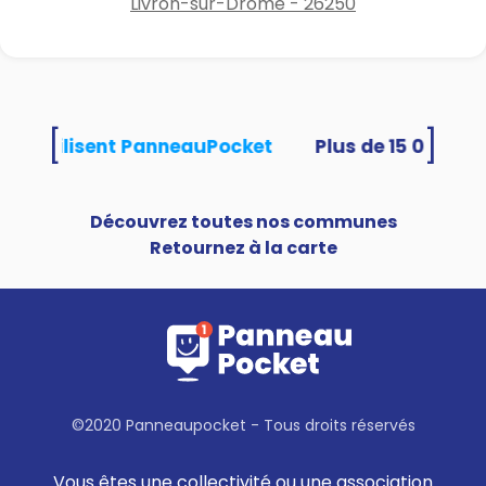
Livron-sur-Drôme - 26250
Préserver la propreté et le
bien-être de tous est une
responsabilité partagée.
Merci
à chacune et chacun pour
son civisme et son
[
]
tés utilisent PanneauPocket
engagement au quotidien
. ♻️
Découvrez toutes nos communes
Retournez à la carte
©2020 Panneaupocket - Tous droits réservés
Vous êtes une collectivité ou une association