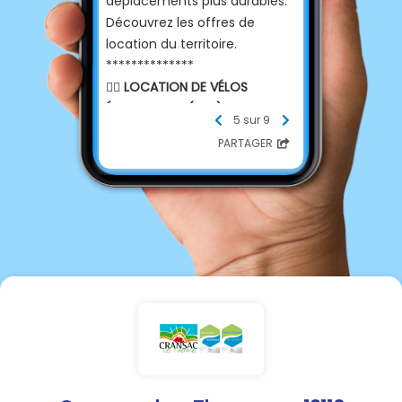
déplacements plus durables.
Découvrez les offres de
location du territoire.
**************
🚴‍♀️
LOCATION DE VÉLOS
ÉLECTRIQUES (VAE)
5 sur 9
Profitez des paysages du
PARTAGER
territoire sans effort :
☀️ Journée :
30 €
(½ journée :
20€)
🗓️ Semaine :
90 €
💧 Forfait Cure (3 sem.) :
200
€
(Équipements inclus : casque,
gilet, antivol, sacoche avec kit
réparation)
ℹ️
Infos pratiques VAE :
Période : Du 4 mars au 25
novembre 2026.