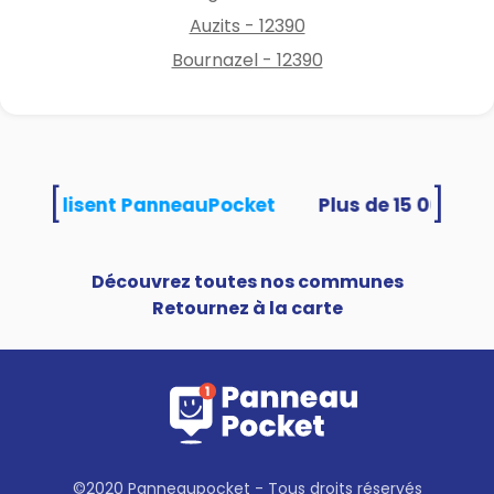
https://www.cransac-les-
Auzits - 12390
thermes.fr/actualites/location
-velos-et-voitures-
Bournazel - 12390
electriques-a-cransac/
[
]
tés utilisent PanneauPocket
Découvrez toutes nos communes
Retournez à la carte
©2020 Panneaupocket - Tous droits réservés