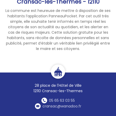
Cransac-les-Thermes - 12110
Caution : 500 € + pièce
d'identité exigées.
La commune est heureuse de mettre à disposition de ses
habitants l’application PanneauPocket. Par cet outil très
📞
CONTACTS, RÉSERVATIONS
simple, elle souhaite tenir informés en temps réel les
citoyens de son actualité au quotidien, et les alerter en
& RETRAITS
cas de risques majeurs. Cette solution gratuite pour les
Camping Les Faysses
habitants, sans récolte de données personnelles et sans
📍 Les Faysses
publicité, permet d’établir un véritable lien privilégié entre
☎️
05 65 63 05 95
le maire et ses citoyens.
Thermes de Cransac
📍 La Combe
☎️
05 65 43 68 41
Office de Tourisme et du
Thermalisme
Communautaire (Bureau de
28 place de l'Hôtel de Ville
Cransac-les-Thermes)
12110 Cransac-les-Thermes
📍 Place de l'Hôtel de Ville
05 65 63 03 55
☎️
05 65 63 06 80
cransac@wanadoo.fr
(Réservation uniquement)
--------------------