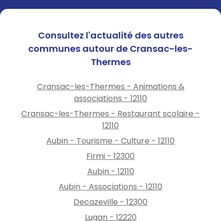
🚗
LOCATION DE VOITURES
ÉLECTRIQUES (ZOE)
Service proposé par les
Consultez l'actualité des autres
Thermes de Cransac
communes autour de Cransac-les-
Réservez votre voiture en
Thermes
toute tranquillité :
⏱️ ½ Journée :
25 €
Cransac-les-Thermes - Animations &
☀️ Journée :
35 €
associations - 12110
📅 Week-end :
60 €
Cransac-les-Thermes - Restaurant scolaire -
🗓️ Semaine :
180 €
12110
💧 Forfait Cure :
450 €
👉 Réservation du lundi au
Aubin - Tourisme - Culture - 12110
samedi matin auprès des
Firmi - 12300
Thermes.
Aubin - 12110
---------------
Adoptez la mobilité douce à
Aubin - Associations - 12110
Cransac-les-Thermes !
Decazeville - 12300
Lugan - 12220