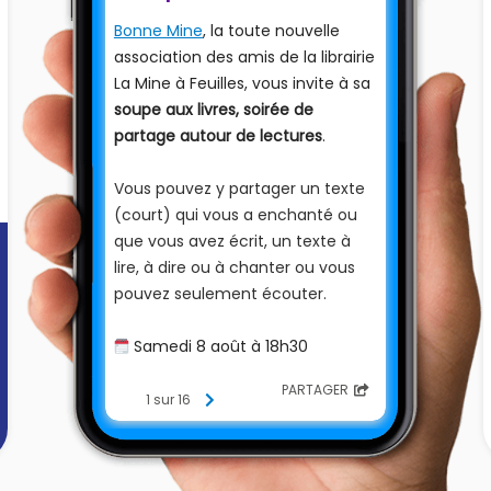
Bonne Mine
, la toute nouvelle
association des amis de la librairie
La Mine à Feuilles, vous invite à sa
soupe aux livres, soirée de
partage autour de lectures
.
Vous pouvez y partager un texte
(court) qui vous a enchanté ou
que vous avez écrit, un texte à
lire, à dire ou à chanter ou vous
pouvez seulement écouter.
Samedi 8 août à 18h30
🗓️
📚️
Librairie La Mine à Feuilles
PARTAGER
(Place Wilson à Decazeville)
1 sur 16
Contact : Jean Darot au
07 44 42
90 67
ou