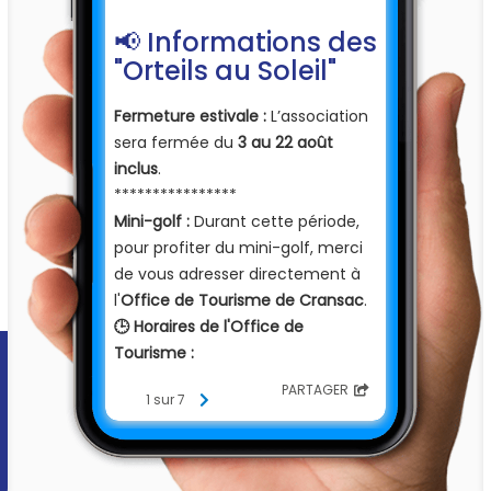
📢 Informations des
"Orteils au Soleil"
Fermeture estivale :
L’association
sera fermée du
3 au 22 août
inclus
.
****************
Mini-golf :
Durant cette période,
pour profiter du mini-golf, merci
de vous adresser directement à
l'
Office de Tourisme de Cransac
.
🕒 Horaires de l'Office de
Tourisme :
Du lundi au vendredi :
9h30 - 12h
PARTAGER
1 sur 7
et
15h - 18h
Le samedi :
9h30 - 12h
et
14h - 17h
-------------------
📝 Donnez votre avis !