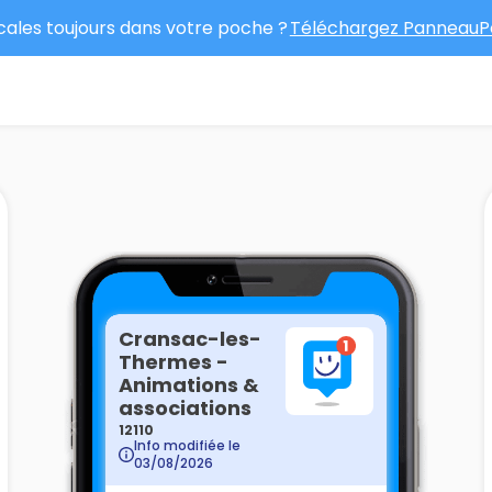
ocales toujours dans votre poche ?
Téléchargez PanneauPo
Cransac-les-
Thermes -
Animations &
associations
12110
Info modifiée le
03/08/2026