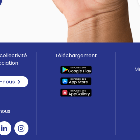
L'association renouvelle son projet
d'Espace de Vie Social et a besoin
de vous ! Partagez vos attentes
]
et vos envies pour l'animation du
territoire en répondant au
questionnaire (5 minutes
suffisent) :
collectivité
Téléchargement
👉
Lien du questionnaire
ociation
------------
Me
Un grand merci par avance pour
votre participation !
-nous
nous