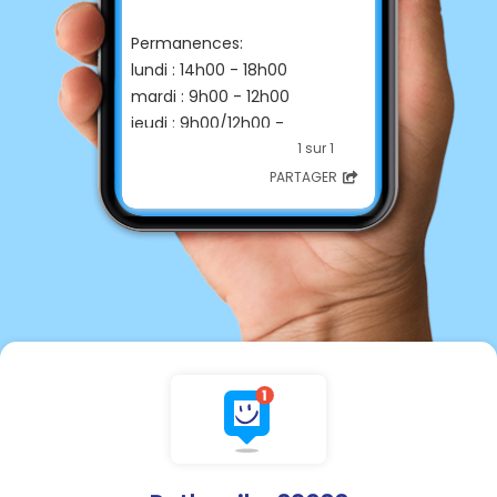
Permanences:
lundi : 14h00 - 18h00
mardi : 9h00 - 12h00
jeudi : 9h00/12h00 -
14h00/18h00
1 sur 1
PARTAGER
Contacter la Mairie :
☎ Téléphone
03 23 96 26 97
06 88 41 05 63
📩 E-mail
mairie-retheuil@wanadoo.fr
💻 Site internet
https://www.retheuil.fr/