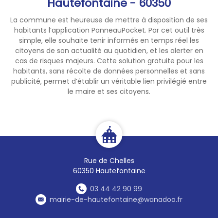
Hautefontaine - 60350
Grand, Bailleul-sur-Therain)
▪ la Communauté de
La commune est heureuse de mettre à disposition de ses
Communes du Clermontois
habitants l’application PanneauPocket. Par cet outil très
(Breuil-le-Sec),
simple, elle souhaite tenir informés en temps réel les
pour lesquelles il est
citoyens de son actualité au quotidien, et les alerter en
nécessaire de contacter ces
cas de risques majeurs. Cette solution gratuite pour les
habitants, sans récolte de données personnelles et sans
structures pour connaitre
publicité, permet d’établir un véritable lien privilégié entre
leurs horaires.
le maire et ses citoyens.
Merci de votre
compréhension.
Rue de Chelles
60350 Hautefontaine
03 44 42 90 99
mairie-de-hautefontaine@wanadoo.fr