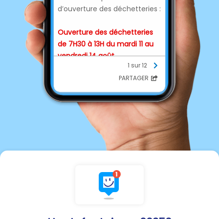
d’ouverture des déchetteries :
Ouverture des déchetteries
de 7H30 à 13H du mardi 11 au
vendredi 14 août.
1 sur 12
PARTAGER
ATTENTION : Ces informations
ne concernent pas les
déchetteries de :
▪ la Communauté de
Communes du Plateau Picard
(Saint-Just-en-Chaussée,
Maignelay-Montigny, Bulles, La
Neuville-Roy).
▪ l’Agglomération du
Beauvaisis (Beauvais, Auneuil,
Hermes, Crevecoeur-le-