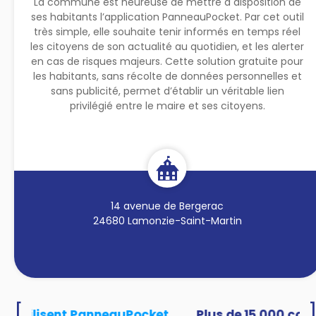
La commune est heureuse de mettre à disposition de
ses habitants l’application PanneauPocket. Par cet outil
très simple, elle souhaite tenir informés en temps réel
les citoyens de son actualité au quotidien, et les alerter
en cas de risques majeurs. Cette solution gratuite pour
les habitants, sans récolte de données personnelles et
sans publicité, permet d’établir un véritable lien
privilégié entre le maire et ses citoyens.
14 avenue de Bergerac
24680 Lamonzie-Saint-Martin
[
és utilisent PanneauPocket