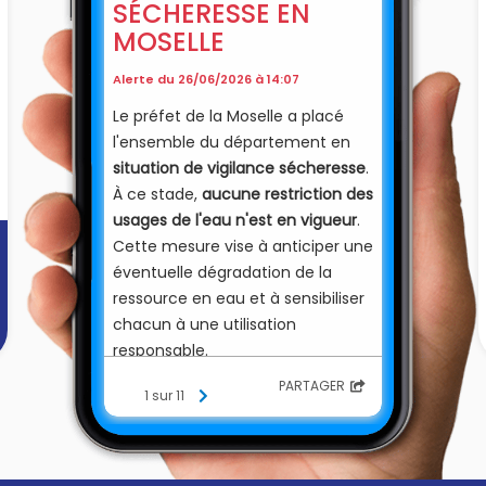
SÉCHERESSE EN
MOSELLE
Alerte du 26/06/2026 à 14:07
Le préfet de la Moselle a placé
l'ensemble du département en
situation de vigilance sécheresse
.
À ce stade,
aucune restriction des
usages de l'eau n'est en vigueur
.
Cette mesure vise à anticiper une
éventuelle dégradation de la
ressource en eau et à sensibiliser
chacun à une utilisation
responsable.
L'eau est une ressource
PARTAGER
1 sur 11
précieuse. Chacun peut
]
contribuer à sa préservation en
adoptant quelques gestes
simples au quotidien.