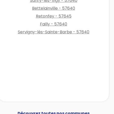
Sanry-lès-Vigy - 57640
Bettelainville - 57640
Retonfey - 57645
Failly - 57640
Servigny-lès-Sainte-Barbe - 57640
Découvrez toutes nos communes