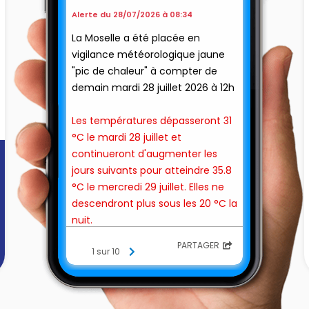
Alerte du 28/07/2026 à 08:34
La Moselle a été placée en
vigilance météorologique jaune
"pic de chaleur" à compter de
demain mardi 28 juillet 2026 à 12h
Les températures dépasseront 31
°C le mardi 28 juillet et
continueront d'augmenter les
jours suivants pour atteindre 35.8
°C le mercredi 29 juillet. Elles ne
descendront plus sous les 20 °C la
nuit.
PARTAGER
1 sur 10
Il est fortement recommandé,
même si l'on se sent en bonne
forme, de :
- Protéger sa peau et sa tête du