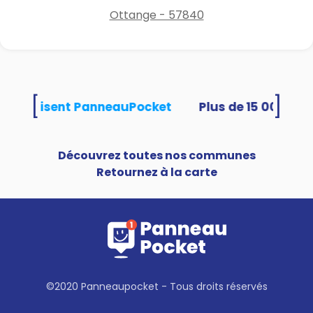
espaces arborés, massifs
Ottange - 57840
fleuris en pleine terre ou en
contenants divers (pots,
bacs, jardinières…) de 10h à
20h,
Interdiction de l’arrosage des
[
]
jardins potagers de 8h à 20h,
tés utilisent PanneauPocket
Interdiction de l’arrosage des
terrains de sport et des golfs
de 8h à 20h,
Découvrez toutes nos communes
Interdiction de remplissage
Retournez à la carte
des piscines de plus d’1 m³,
sauf dérogations précisées
dans l’arrêté préfectoral de
restriction,
Interdiction de nettoyage des
espaces extérieurs (voiries,
terrasses, façades, toitures…)
©2020 Panneaupocket - Tous droits réservés
sauf par une entreprise de