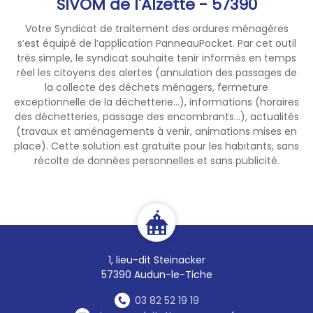
SIVOM de l'Alzette - 57390
niveaux nettement inférieurs
aux normales saisonnières,
Votre Syndicat de traitement des ordures ménagères
menaçant
s’est équipé de l’application PanneauPocket. Par cet outil
l’approvisionnement en eau
très simple, le syndicat souhaite tenir informés en temps
réel les citoyens des alertes (annulation des passages de
potable, l’agriculture, et les
la collecte des déchets ménagers, fermeture
écosystèmes aquatiques. Les
exceptionnelle de la déchetterie...), informations (horaires
prévisions météorologiques
des déchetteries, passage des encombrants...), actualités
ne laissent pas présager
(travaux et aménagements à venir, animations mises en
d’amélioration significative
place). Cette solution est gratuite pour les habitants, sans
dans les prochains jours.
récolte de données personnelles et sans publicité.
Des impacts commencent à
se faire sentir :
Mortalité piscicole due à une
oxygénation insuffisante du
milieu observée dans la Nied,
Tensions sur la ressource en
1, lieu-dit Steinacker
57390 Audun-le-Tiche
eau potable,
Début des récoltes avec
03 82 52 19 19
15 jours à 1 mois d’avance,