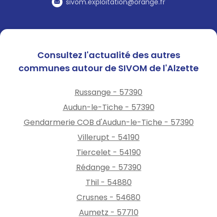
sivom.exploitation@orange.fr
Développement des
cyanobactéries, tant sur les
plans d’eau de baignade que
sur les cours d’eau,
Consultez l'actualité des autres
notamment sur la Moselle,
communes autour de SIVOM de l'Alzette
Arrêt des centrales
hydroélectriques.
Face à ce constat,Pascal
Russange - 57390
Bolot,préfet de laMoselle,
Audun-le-Tiche - 57390
a décidé de placer l’ensemble
Gendarmerie COB d'Audun-le-Tiche - 57390
du département en
situation d’alerte.
Villerupt - 54190
Le déclenchement du niveau
Tiercelet - 54190
d’alerte entraîne la mise en
Rédange - 57390
place de mesures de
Thil - 54880
restriction, notamment :
Interdiction de l’arrosage des
Crusnes - 54680
pelouses, espaces verts,
Aumetz - 57710