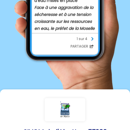
d’eau mises en place
Face à une aggravation de la
sécheresse et à une tension
croissante sur les ressources
en eau, le préfet de la Moselle
met en place des mesures de
1 sur 4
restrictions pour assurer la
PARTAGER
préservation de l’alimentation
en eau potable, de la santé,
de la salubrité publique et des
fonctions biologiques des
écosystèmes aquatiques.
Depuis plusieurs semaines, la
Moselle subit un épisode de
sécheresse intense, aggravé
par la canicule de fin juin et
l’absence de précipitations.
Les cours d’eau et les nappes
phréatiques atteignent des