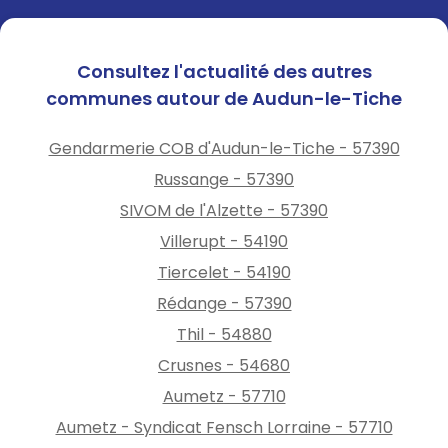
Développement des
cyanobactéries, tant sur les
plans d’eau de baignade que
Consultez l'actualité des autres
sur les cours d’eau,
communes autour de Audun-le-Tiche
notamment sur la Moselle,
Arrêt des centrales
Gendarmerie COB d'Audun-le-Tiche - 57390
hydroélectriques.
Russange - 57390
Face à ce constat,Pascal
SIVOM de l'Alzette - 57390
Bolot,préfet de laMoselle,
a décidé de placer l’ensemble
Villerupt - 54190
du département en
Tiercelet - 54190
situation d’alerte.
Rédange - 57390
Le déclenchement du niveau
d’alerte entraîne la mise en
Thil - 54880
place de mesures de
Crusnes - 54680
restriction, notamment :
Aumetz - 57710
Interdiction de l’arrosage des
Aumetz - Syndicat Fensch Lorraine - 57710
pelouses, espaces verts,