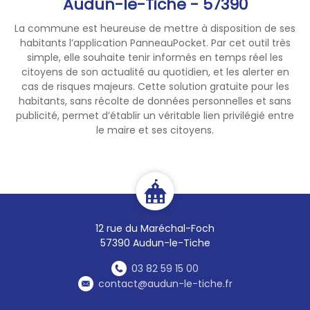
Audun-le-Tiche - 57390
niveaux nettement inférieurs
aux normales saisonnières,
La commune est heureuse de mettre à disposition de ses
menaçant
habitants l’application PanneauPocket. Par cet outil très
l’approvisionnement en eau
simple, elle souhaite tenir informés en temps réel les
citoyens de son actualité au quotidien, et les alerter en
potable, l’agriculture, et les
cas de risques majeurs. Cette solution gratuite pour les
écosystèmes aquatiques. Les
habitants, sans récolte de données personnelles et sans
prévisions météorologiques
publicité, permet d’établir un véritable lien privilégié entre
ne laissent pas présager
le maire et ses citoyens.
d’amélioration significative
dans les prochains jours.
Des impacts commencent à
se faire sentir :
Mortalité piscicole due à une
oxygénation insuffisante du
12 rue du Maréchal-Foch
milieu observée dans la Nied,
57390 Audun-le-Tiche
Tensions sur la ressource en
03 82 59 15 00
eau potable,
contact@audun-le-tiche.fr
Début des récoltes avec
15 jours à 1 mois d’avance,