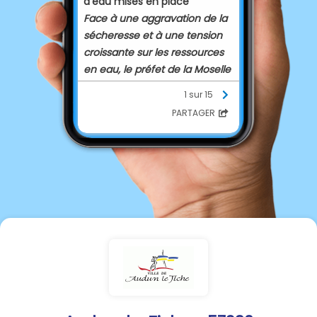
d’eau mises en place
Face à une aggravation de la
sécheresse et à une tension
croissante sur les ressources
en eau, le préfet de la Moselle
met en place des mesures de
1 sur 15
restrictions pour assurer la
PARTAGER
préservation de l’alimentation
en eau potable, de la santé,
de la salubrité publique et des
fonctions biologiques des
écosystèmes aquatiques.
Depuis plusieurs semaines, la
Moselle subit un épisode de
sécheresse intense, aggravé
par la canicule de fin juin et
l’absence de précipitations.
Les cours d’eau et les nappes
phréatiques atteignent des