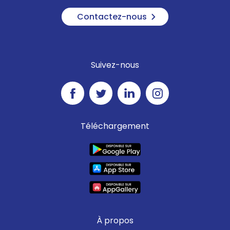
nettoyage professionnelle ou
Contactez-nous
une collectivité,
Fermeture des fontaines en
circuit ouvert,
Interdiction du lavage de
Suivez-nous
véhicules à domicile,
Lavage des véhicules en
stations restreint sur les pistes
économes en eau,
Interdiction de l’irrigation des
Téléchargement
cultures de 10h à 18h.
En plus de ces restrictions,
des mesures spécifiques sont
prévues pour les industriels,
les hydro-électriciens et la
navigation fluviale.
L’ensemble des mesures de
restrictions sont précisées
À propos
dans l’arrêté préfectoral de