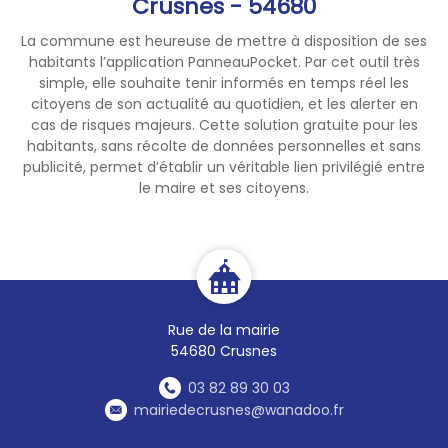
Crusnes - 54680
photos et bien plus encore.
La commune est heureuse de mettre à disposition de ses
N'hésitez pas à prendre
habitants l’application PanneauPocket. Par cet outil très
contact
simple, elle souhaite tenir informés en temps réel les
(
asvbtressange@gmail.com
-
citoyens de son actualité au quotidien, et les alerter en
https://www.volleytressange.f
cas de risques majeurs. Cette solution gratuite pour les
r/
) ou à venir nous rendre
habitants, sans récolte de données personnelles et sans
visite directement au
publicité, permet d’établir un véritable lien privilégié entre
le maire et ses citoyens.
gymnase et jouer avec nous !
Rue de la mairie
54680 Crusnes
03 82 89 30 03
mairiedecrusnes@wanadoo.fr