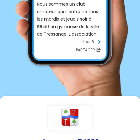
Nous sommes un club
amateur qui s'entraîne tous
les mardis et jeudis soir à
19h30 au gymnase de la ville
de Tressange. L'association
est ouverte à toute personne
1 sur 8
de 18 ans et plus, Femmes et
PARTAGER
Hommes souhaitant pratiquer
une activité physique et
collective, dans une
ambiance bonne enfant où
chacun bien avec son niveau.
Le club affilié à la FFVB, est
engagé en Championnat
Honneur de Moselle Ouest
chaque saison. Retrouvez ici
toutes les actualités du club,
les résultats de nos
championnats, la galerie