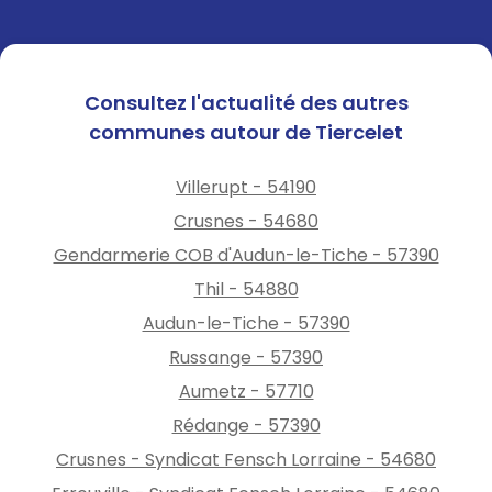
🔸l’interdiction de remplissage
des piscines privées et
publiques hors raisons
techniques ou sanitaires
Consultez l'actualité des autres
🔸l’interdiction d’irrigation des
communes autour de Tiercelet
cultures de 10h à 18h.
Villerupt - 54190
Crusnes - 54680
Gendarmerie COB d'Audun-le-Tiche - 57390
Thil - 54880
Audun-le-Tiche - 57390
Russange - 57390
Aumetz - 57710
Rédange - 57390
Crusnes - Syndicat Fensch Lorraine - 54680