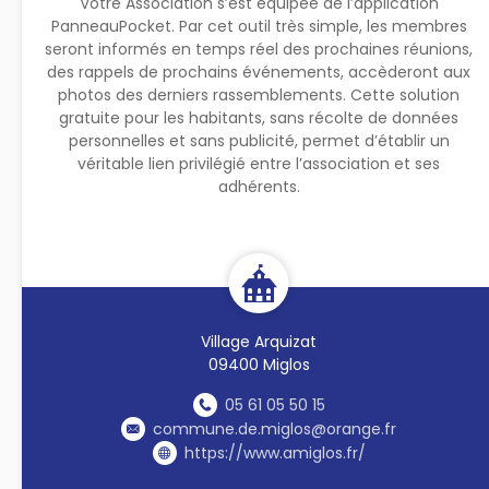
Votre Association s’est équipée de l’application
PanneauPocket. Par cet outil très simple, les membres
seront informés en temps réel des prochaines réunions,
des rappels de prochains événements, accèderont aux
photos des derniers rassemblements. Cette solution
gratuite pour les habitants, sans récolte de données
personnelles et sans publicité, permet d’établir un
véritable lien privilégié entre l’association et ses
adhérents.
Village Arquizat
09400 Miglos
05 61 05 50 15
commune.de.miglos@orange.fr
https://www.amiglos.fr/