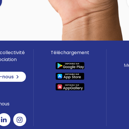
]
collectivité
Téléchargement
ociation
Me
-nous
nous