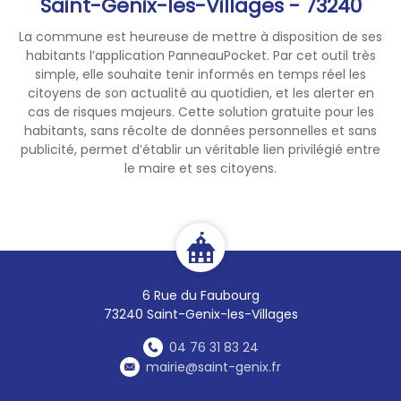
Saint-Genix-les-Villages - 73240
A la fin de la demande, à
l'étape de prise de RDV,
La commune est heureuse de mettre à disposition de ses
choisissez notre Mairie.
habitants l’application PanneauPocket. Par cet outil très
Pas d'internet ? Contactez
simple, elle souhaite tenir informés en temps réel les
nous directement.
citoyens de son actualité au quotidien, et les alerter en
cas de risques majeurs. Cette solution gratuite pour les
habitants, sans récolte de données personnelles et sans
Le RDV vous permet de
📆
publicité, permet d’établir un véritable lien privilégié entre
fournir vos justificatifs et
le maire et ses citoyens.
procéder à une prise
d'empreintes.
Après quelques semaines,
lorsque votre titre sera prêt,
vous recevrez un SMS.
6 Rue du Faubourg
La délivrance se faisant
⚠
73240 Saint-Genix-les-Villages
uniquement sur RDV
, il faudra
en prendre un nouveau.
04 76 31 83 24
mairie@saint-genix.fr
Vous prévoyez un voyage à
✈