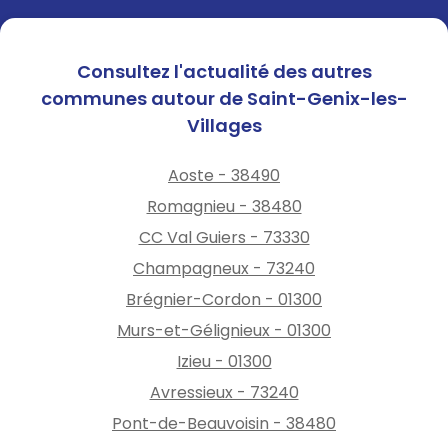
l'étranger ? Les délais de
production des documents
varient. Pensez à anticiper
Consultez l'actualité des autres
votre demande de plusieurs
communes autour de Saint-Genix-les-
semaines !
Villages
Aoste - 38490
Romagnieu - 38480
CC Val Guiers - 73330
Champagneux - 73240
Brégnier-Cordon - 01300
Murs-et-Gélignieux - 01300
Izieu - 01300
Avressieux - 73240
Pont-de-Beauvoisin - 38480