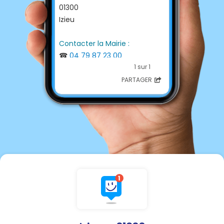
01300
Izieu
Contacter la Mairie :
☎
04 79 87 23 00
📩
mairie-izieu@orange.fr
1 sur 1
PARTAGER