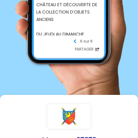
CHÂTEAU ET DÉCOUVERTE DE
LA COLLECTION D’OBJETS
ANCIENS
DU JEUDI AU DIMANCHE
D'AVRIL À OCTOBRE, À 14H30
6 sur 6
PARTAGER
RÉSERVATIONS AU 03 63 42 97
98
OU AU 06 23 65 41 89