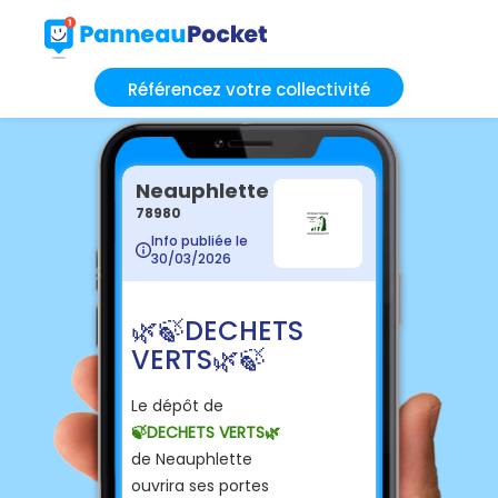
Référencez votre collectivité
Neauphlette
78980
Info publiée le
30/03/2026
🌿🍃DECHETS
VERTS🌿🍃
Le dépôt de
🍃DECHETS VERTS🌿
de Neauphlette
ouvrira ses portes