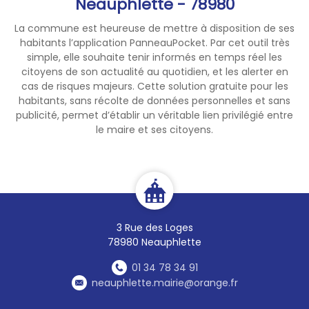
Neauphlette - 78980
tailles, feuilles, branches
La commune est heureuse de mettre à disposition de ses
inférieures à 2,5 mètres.
habitants l’application PanneauPocket. Par cet outil très
Quantité limitée
à une petite
simple, elle souhaite tenir informés en temps réel les
remorque à chaque passage.
citoyens de son actualité au quotidien, et les alerter en
cas de risques majeurs. Cette solution gratuite pour les
NB:
Pour les quantités plus
habitants, sans récolte de données personnelles et sans
importantes, la compostière
publicité, permet d’établir un véritable lien privilégié entre
le maire et ses citoyens.
de Flacourt devra être utilisée.
Le badge d’accès spécifique
sera mis à disposition en
mairie contre dépôt d’une
pièce d’identité valide.
3 Rue des Loges
78980 Neauphlette
01 34 78 34 91
neauphlette.mairie@orange.fr