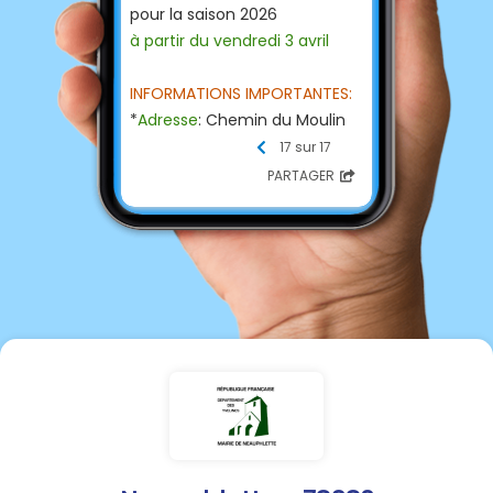
pour la saison 2026
à partir du vendredi 3 avril
INFORMATIONS IMPORTANTES:
*
Adresse
: Chemin du Moulin
de l’étang, Neauphlette
17 sur 17
78980
PARTAGER
*
Déchèterie réservée
à tous
les administrés des
communes du « plateau » et
interdite aux professionnels.
*
Une carte d’accès
est à
retirer en mairie de sa
commune de domiciliation.
*
Horaires d’ouverture
:
Vendredi de 14h00 à 16h30,
Samedi de 8h30 à 11h30, Lundi
14h00 à 17h.
*
Déchets acceptés
:
tontes,