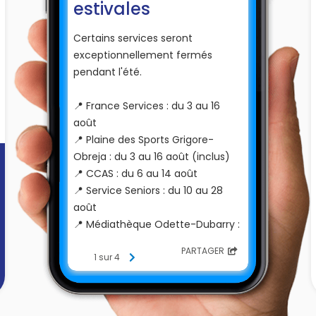
estivales
Certains services seront
exceptionnellement fermés
pendant l'été.
📍 France Services : du 3 au 16
août
📍 Plaine des Sports Grigore-
Obreja : du 3 au 16 août (inclus)
📍 CCAS : du 6 au 14 août
📍 Service Seniors : du 10 au 28
août
📍 Médiathèque Odette-Dubarry :
11 au 22 août
PARTAGER
1 sur 4
🏛️ L'accueil de la mairie reste
ouvert tout l'été aux horaires
habituels.