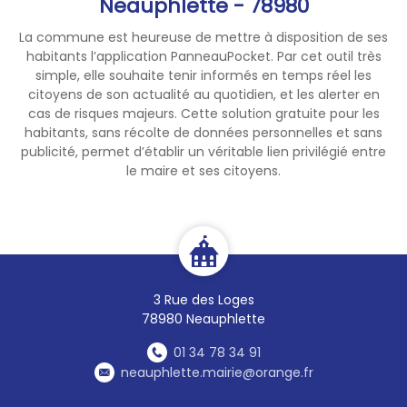
Neauphlette - 78980
#Yvelines #PassYvelinesPlus
La commune est heureuse de mettre à disposition de ses
#Jeunesse #Collège #Sport
habitants l’application PanneauPocket. Par cet outil très
#Culture
simple, elle souhaite tenir informés en temps réel les
citoyens de son actualité au quotidien, et les alerter en
cas de risques majeurs. Cette solution gratuite pour les
habitants, sans récolte de données personnelles et sans
publicité, permet d’établir un véritable lien privilégié entre
le maire et ses citoyens.
3 Rue des Loges
78980 Neauphlette
01 34 78 34 91
neauphlette.mairie@orange.fr