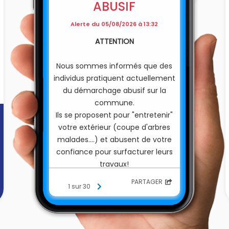
ABUSIF
Alerte du 05/08/2026 à 13:32
ATTENTION
Nous sommes informés que des
individus pratiquent actuellement
du démarchage abusif sur la
commune.
Ils se proposent pour "entretenir"
votre extérieur (coupe d'arbres
malades....) et abusent de votre
confiance pour surfacturer leurs
travaux!
PARTAGER
1 sur 30
Nous vous demandons d'être très
vigilants face à cette nouvelle
arnaque et d'appeler
immédiatement le 17 si vous êtes