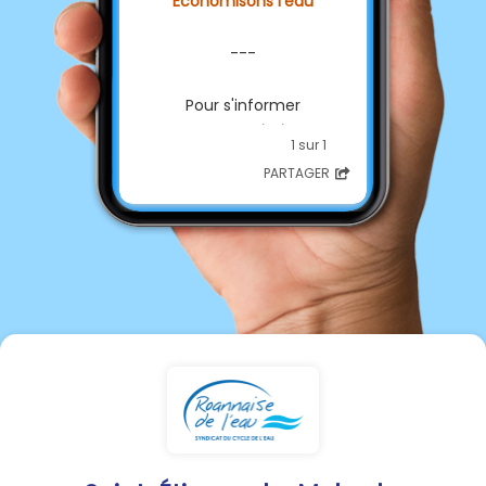
Économisons l'eau
---
Pour s'informer
sur les
restrictions
1 sur 1
d'usages de l'
eau
💦
PARTAGER
sur
votre commune :
👉️
rendez-vous sur
vigieau.gouv.fr
---
Accéder aux infos Préfectures
:
42 :
www.loire.gouv.fr
69 :
www.rhone.gouv.fr