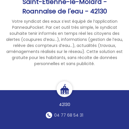
Saint-Étienne-le-Molard -
71 :
www.saone-et-loire.gouv.fr
Roannaise de l'eau - 42130
Votre syndicat des eaux s’est équipé de l’application
PanneauPocket. Par cet outil très simple, le syndicat
souhaite tenir informés en temps réel les citoyens des
alertes (coupures d’eau...), informations (gestion de l’eau,
relève des compteurs d’eau...), actualités (travaux,
aménagements réalisés sur le réseau). Cette solution est
gratuite pour les habitants, sans récolte de données
personnelles et sans publicité.
42130
04 77 68 54 31