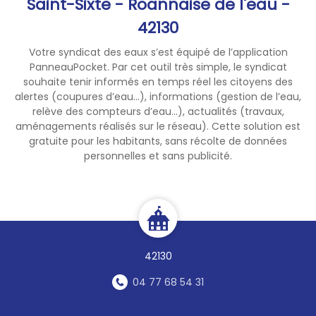
Saint-Sixte - Roannaise de l'eau -
71 :
www.saone-et-loire.gouv.fr
42130
Votre syndicat des eaux s’est équipé de l’application
PanneauPocket. Par cet outil très simple, le syndicat
souhaite tenir informés en temps réel les citoyens des
alertes (coupures d’eau...), informations (gestion de l’eau,
relève des compteurs d’eau...), actualités (travaux,
aménagements réalisés sur le réseau). Cette solution est
gratuite pour les habitants, sans récolte de données
personnelles et sans publicité.
42130
04 77 68 54 31