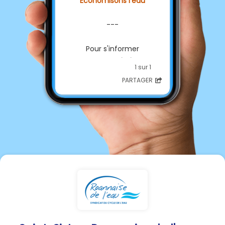
Économisons l'eau
---
Pour s'informer
sur les
restrictions
1 sur 1
d'usages de l'
eau
💦
PARTAGER
sur
votre commune :
👉️
rendez-vous sur
vigieau.gouv.fr
---
Accéder aux infos Préfectures
:
42 :
www.loire.gouv.fr
69 :
www.rhone.gouv.fr