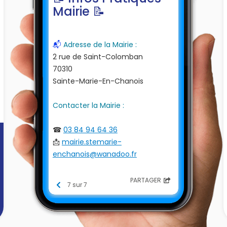
Mairie 📝
📬
Adresse de la Mairie :
2 rue de Saint-Colomban
70310
Sainte-Marie-En-Chanois
Contacter la Mairie :
☎
03 84 94 64 36
📩
mairie.stemarie-
enchanois@wanadoo.fr
PARTAGER
7 sur 7
Horaires :
- Lundi et Mardi de 14 heures à 16
heures
- Jeudi de 10 heures à 12 heures