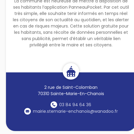
La commune est heureuse de mettre à disposition de
ses habitants l’application PanneauPocket. Par cet outil
très simple, elle souhaite tenir informés en temps réel
les citoyens de son actualité au quotidien, et les alerter
en cas de risques majeurs. Cette solution gratuite pour
les habitants, sans récolte de données personnelles et
sans publicité, permet d’établir un véritable lien
privilégié entre le maire et ses citoyens.
2 rue de Saint-Colomban
70310 Sainte-Marie-En-Chanois
03 84 94 64 36
mairie.stemarie-enchanois@wanadoo.fr