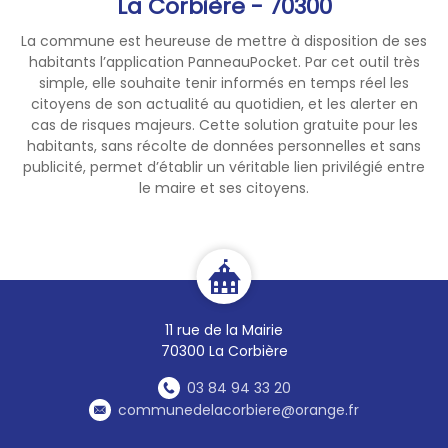
La Corbière - 70300
des opérations de secours ;
NB : par apport de feu, il est
La commune est heureuse de mettre à disposition de ses
entendu le fait de jeter tout
habitants l’application PanneauPocket. Par cet outil très
objet en ignition, utiliser tout
simple, elle souhaite tenir informés en temps réel les
appareil producteur de feu
citoyens de son actualité au quotidien, et les alerter en
(réchaud, barbecue,
cas de risques majeurs. Cette solution gratuite pour les
habitants, sans récolte de données personnelles et sans
briquet…), mener un feu de
publicité, permet d’établir un véritable lien privilégié entre
cuisson.
le maire et ses citoyens.
2) Dispositions relatives à la
prévention des départs de
feux du fait des activités
forestières • tous travaux sur
la végétation forestière
11 rue de la Mairie
réalisés avec des outils
70300 La Corbière
potentiellement générateurs
d’étincelles ou
03 84 94 33 20
communedelacorbiere@orange.fr
potentiellement projecteurs
de particules incandescentes