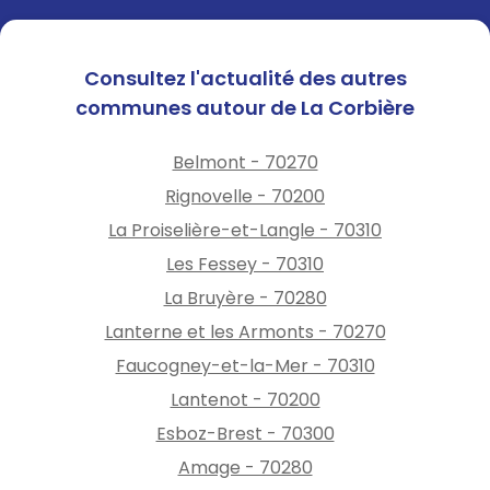
sont obligatoirement
suspendus entre 14 h et 22 h ;
NB : les outils répondant à
Consultez l'actualité des autres
cette catégorie sont les
communes autour de La Corbière
broyeurs, les abatteuses, les
tronçonneuses, et les
Belmont - 70270
débroussailleuses. La
Rignovelle - 70200
restriction horaire ne
s’applique pas à l’entretien
La Proiselière-et-Langle - 70310
courant de ces machines.
Les Fessey - 70310
La Bruyère - 70280
3) Dispositions relatives à
l’usage de feux d’artifice, feux
Lanterne et les Armonts - 70270
festifs et lanternes volantes •
Faucogney-et-la-Mer - 70310
l’usage de lanternes volantes
Lantenot - 70200
est interdit en tout temps et
Esboz-Brest - 70300
en chaque point du
département ; • l’utilisation
Amage - 70280
des feux d’artifice, pétards et