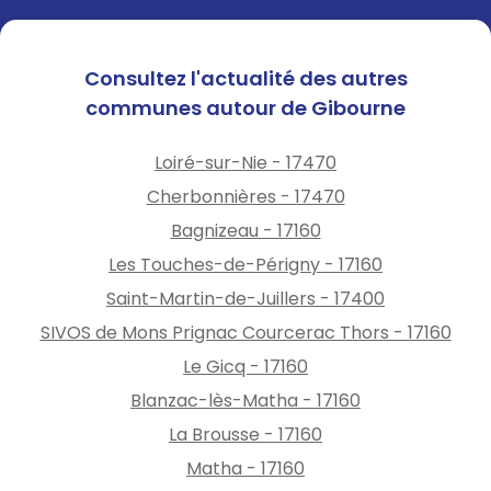
en fonction du nombre de
retours reçus.
Consultez l'actualité des autres
💡 Les jeunes seront ensuite
communes autour de Gibourne
inscrits sur une liste,
permettant aux parents de
Loiré-sur-Nie - 17470
trouver un(e) baby-sitter
Cherbonnières - 17470
occasionnel(le) selon leurs
Bagnizeau - 17160
besoins.
Les Touches-de-Périgny - 17160
📲 Contact : Info Jeunes par
Saint-Martin-de-Juillers - 17400
SMS ou WhatsApp au 06 09
SIVOS de Mons Prignac Courcerac Thors - 17160
77 13 60
Le Gicq - 17160
Blanzac-lès-Matha - 17160
La Brousse - 17160
Matha - 17160