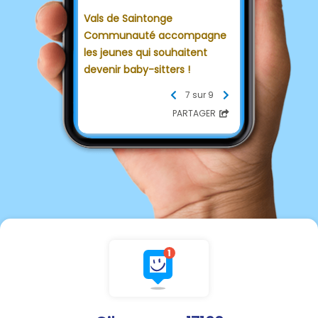
Vals de Saintonge
Communauté accompagne
les jeunes qui souhaitent
devenir baby-sitters !
7 sur 9
PARTAGER
Afin de les accompagner
dans leurs premiers emplois,
notre service Info Jeunes
propose une première
sensibilisation au monde du
travail
et aux
fondamenteux
du baby-sitting
, à destination
des jeunes de 16 ans et plus 👇
• Initiation lors d'un temps
d'information sur une demi-
journée, composé de 4