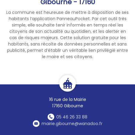
Gibourne - 17160
ateliers ➡️ soins de l'enfant,
développement de l'enfant,
La commune est heureuse de mettre à disposition de ses
contrat et posture, jeux et
habitants l’application PanneauPocket. Par cet outil très
ateliers
simple, elle souhaite tenir informés en temps réel les
citoyens de son actualité au quotidien, et les alerter en
cas de risques majeurs. Cette solution gratuite pour les
• Passation d'une qualification
habitants, sans récolte de données personnelles et sans
aux Premiers Secours Citoyen
publicité, permet d’établir un véritable lien privilégié entre
(PSC) ➡️ avec une
le maire et ses citoyens.
participation de 5 €
• Remise d'un livret
d’information sur le baby-
sitting ➡️ métier, missions,
engagement auprès des
16 rue de la Mairie
familles, démarches à suivre,
17160 Gibourne
modalités...
05 46 26 33 88
mairie.gibourne@wanadoo.fr
ℹ️ La journée d'information et
de formation sera organisée