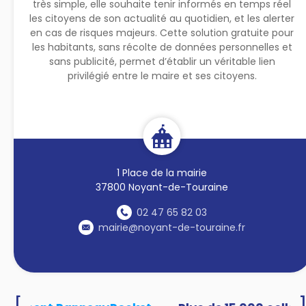
très simple, elle souhaite tenir informés en temps réel
les citoyens de son actualité au quotidien, et les alerter
en cas de risques majeurs. Cette solution gratuite pour
les habitants, sans récolte de données personnelles et
sans publicité, permet d’établir un véritable lien
privilégié entre le maire et ses citoyens.
1 Place de la mairie
37800 Noyant-de-Touraine
02 47 65 82 03
mairie@noyant-de-touraine.fr