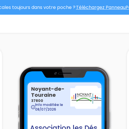
ocales toujours dans votre poche ?
Téléchargez PanneauPo
Noyant-de-
Touraine
37800
Info modifiée le
08/07/2026
Association les Dés