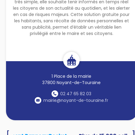
très simple, elle souhaite tenir informés en temps réel
les citoyens de son actualité au quotidien, et les alerter
en cas de risques majeurs. Cette solution gratuite pour
les habitants, sans récolte de données personnelles et
sans publicité, permet d’établir un véritable lien
privilégié entre le maire et ses citoyens.
1 Place de la mairie
37800 Noyant-de-Touraine
02 47 65 82 03
mairie@noyant-de-touraine.fr