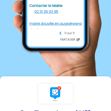
Contacter la Mairie
☎
02 31 39 03 95
📩
mairie.douville.en.auge@wana
doo.fr
11 sur 11
PARTAGER
Permanence
Le mardi de 17h30 à 19h00
_________________
Rappel des numéros
d'urgence :
15
Samu
18
Pompiers
17
Gendarmerie
112
Numéro d'urgence
européen
115
Accueil des sans-abris