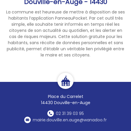
Douville-en-Auge - 14430
3624
SOS Medecin
119
Allo Enfance maltraitée
La commune est heureuse de mettre à disposition de ses
3114
Prévention suicide
habitants l’application PanneauPocket. Par cet outil très
3919
Violences conjugales
simple, elle souhaite tenir informés en temps réel les
3977
Maltraitance personnes
citoyens de son actualité au quotidien, et les alerter en
cas de risques majeurs. Cette solution gratuite pour les
vulnérables
habitants, sans récolte de données personnelles et sans
3115
Urgences Vétérinaires
publicité, permet d’établir un véritable lien privilégié entre
3627
Pharmacie de garde
le maire et ses citoyens.
Place du Carrelet
14430 Douville-en-Auge
02 31 39 03 95
mairie.douville.en.auge@wanadoo.fr