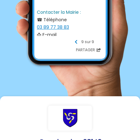
Contacter la Mairie :
☎ Téléphone
03 89 77 38 83
📩 E-mail
gunsbach.mairie@orange.fr
9 sur 9
💻 Site internet
PARTAGER
https://www.gunsbach.fr/