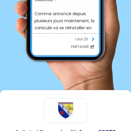
Comme annoncé depuis
plusieurs jours maintenant, la
canicule va se réinstaller en
Isère à partir de mercredi.
1 sur 25
Déjà ce mardi le
PARTAGER
réchauffement est
particulièrement sensible par
rapport aux jours précédents.
Par conséquent, le
département est placé en
vigilance orange canicule par
Météo-France.
Début de la vigilance
mercredi à 12h.
Une nouvelle période difficile