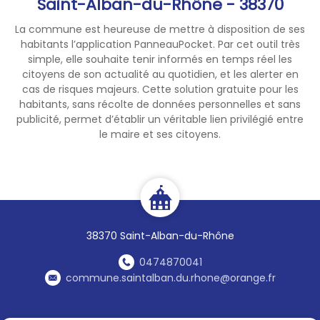
Saint-Alban-du-Rhône - 38370
s'annonce pour nos
organismes, la faune et la
La commune est heureuse de mettre à disposition de ses
flore.
habitants l’application PanneauPocket. Par cet outil très
simple, elle souhaite tenir informés en temps réel les
Soyez vigilants, restez
citoyens de son actualité au quotidien, et les alerter en
cas de risques majeurs. Cette solution gratuite pour les
informés, prenez soin de vous
habitants, sans récolte de données personnelles et sans
et de vos proches.
publicité, permet d’établir un véritable lien privilégié entre
le maire et ses citoyens.
38370 Saint-Alban-du-Rhône
0474870041
commune.saintalban.du.rhone@orange.fr