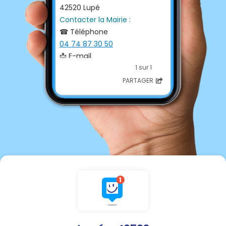
42520 Lupé
Contacter la Mairie :
☎ Téléphone
04 74 87 30 50
📩 E-mail
mairie.lupe@orange.fr
1 sur 1
💻 Site internet
PARTAGER
http://www.lupe.fr