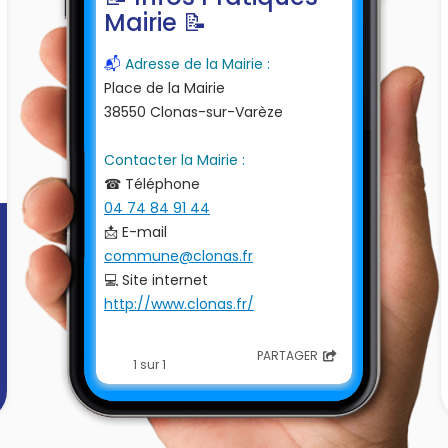
Mairie 📝
📬
Adresse de la Mairie :
Place de la Mairie
38550 Clonas-sur-Varèze
Contacter la Mairie :
☎ Téléphone
04 74 84 91 44
📩 E-mail
commune@clonas.fr
💻 Site internet
http://www.clonas.fr/
La mairie vous accueille
PARTAGER
1 sur 1
De
8 h 30 à 12 h
du lundi au
vendredi
Et de
13 h 30 à 18 h
le vendredi