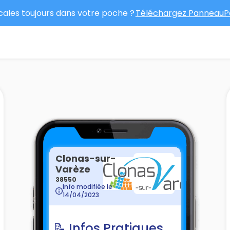
ocales toujours dans votre poche ?
Téléchargez PanneauPo
Clonas-sur-
Varèze
38550
Info modifiée le
14/04/2023
📝 Infos Pratiques