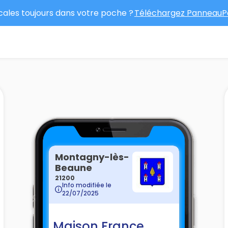
ocales toujours dans votre poche ?
Téléchargez PanneauPo
Montagny-lès-
Beaune
21200
Info modifiée le
22/07/2025
Maison France