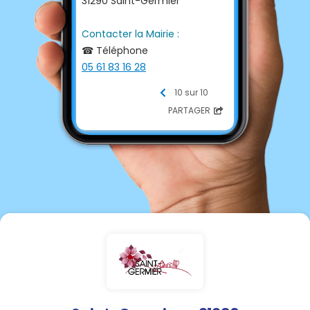
31290 Saint-Germier
Contacter la Mairie :
☎ Téléphone
05 61 83 16 28
06 86 42 95 44
10 sur 10
PARTAGER
HORAIRES D'OUVERTURE AU
PUBLIC
:
Mardi 8h à 12 et 13h à 17h
Vendredi 8h à 12h
📩 E-mail
mairie-saint-
germier@orange.fr
💻 Site internet
https://saintgermier31.fr/