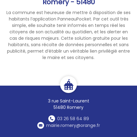
Romery - 51480
vous trouverez au lien suivant
:
La commune est heureuse de mettre à disposition de ses
- les recommandations en
habitants l’application PanneauPocket. Par cet outil très
cas de vague de chaleur :
simple, elle souhaite tenir informés en temps réel les
https://sante.gouv.fr/sante-
citoyens de son actualité au quotidien, et les alerter en
et-environnement/risques-
cas de risques majeurs. Cette solution gratuite pour les
habitants, sans récolte de données personnelles et sans
climatiques/article/les-
publicité, permet d’établir un véritable lien privilégié entre
recommandations-en-cas-
le maire et ses citoyens.
de-vague-de-chaleur
- un guide « faire face aux
vagues de chaleur avec votre
plan communal de
sauvegarde –
recommandations aux
3 rue Saint-Laurent
maires et bonnes pratiques » :
51480 Romery
https://sante.gouv.fr/IMG/pdf
/2023_guide_pcs_vague_de_
03 26 58 64 89
chaleur.pdf
mairie.romery@orange.fr
Par ailleurs, nous vous