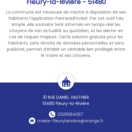
Fleury-la-Rivière - 51480
faits de cette nature est
invitée à en informer
La commune est heureuse de mettre à disposition de ses
rapidement la mairie ou les
habitants l’application PanneauPocket. Par cet outil très
services de gendarmerie.
simple, elle souhaite tenir informés en temps réel les
Merci à toutes et à tous pour
citoyens de son actualité au quotidien, et les alerter en
cas de risques majeurs. Cette solution gratuite pour les
votre vigilance et votre
habitants, sans récolte de données personnelles et sans
coopération.
publicité, permet d’établir un véritable lien privilégié entre
le maire et ses citoyens.
10 RUE DANIEL VAUTHIER
51480 Fleury-la-Rivière
0326584097
mairie-fleurylariviere@orange.fr