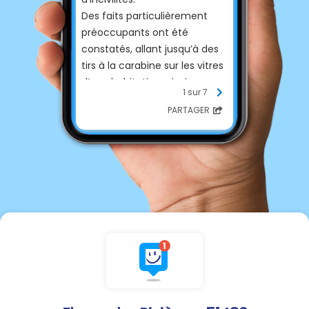
Des faits particulièrement
préoccupants ont été
constatés, allant jusqu’à des
tirs à la carabine sur les vitres
d’une habitation, ainsi que
1 sur 7
des dégradations du mobilier
PARTAGER
urbain et d’autres biens.
Ces comportements sont
inacceptables et nuisent à la
tranquillité de tous.
🙏 Nous appelons chacun au
respect des habitants, des
biens privés et des
équipements publics.
Préservons ensemble notre
cadre de vie et faisons
preuve de civisme.
👉 Toute personne témoin de