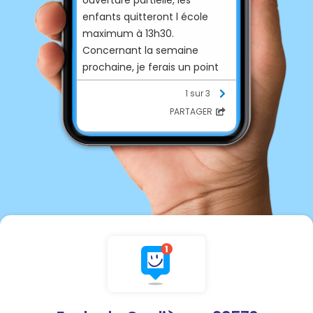
enfants quitteront l école
maximum à 13h30.
Concernant la semaine
prochaine, je ferais un point
avec la préfecture, dimanche
1 sur 3
en fin d après midi et en
PARTAGER
fonction des prévisions
météorologiques à venir je
maintiendrais ou pas une
ouverture partielle ( comme
cette semaine). Vous en
serez informés dimanche.
Bien cordialement Karine
Petitjean.