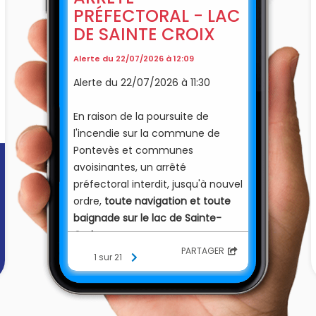
PRÉFECTORAL - LAC
DE SAINTE CROIX
Alerte du 22/07/2026 à 12:09
Alerte du 22/07/2026 à 11:30
En raison de la poursuite de
l'incendie sur la commune de
Pontevès et communes
avoisinantes, un arrêté
préfectoral interdit, jusqu'à nouvel
ordre,
toute navigation et toute
baignade sur le lac de Sainte-
Croix.
PARTAGER
1 sur 21
Cette mesure vise à permettre le
bon déroulement des opérations
"d'écopage" des avions