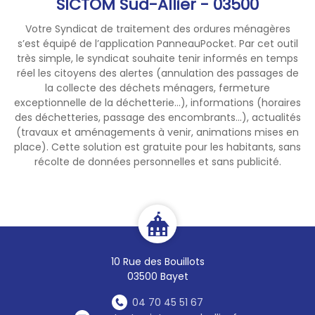
SICTOM Sud-Allier - 03500
alimentaires uniquement !
Votre Syndicat de traitement des ordures ménagères
Alors la prochaine fois, avant
s’est équipé de l’application PanneauPocket. Par cet outil
de déposer quoi que ce soit,
très simple, le syndicat souhaite tenir informés en temps
réel les citoyens des alertes (annulation des passages de
posez-vous la question : «Est-
la collecte des déchets ménagers, fermeture
ce que ça se mange» Non ?
exceptionnelle de la déchetterie...), informations (horaires
Alors ce n'est pas pour nous.
des déchetteries, passage des encombrants...), actualités
(travaux et aménagements à venir, animations mises en
Merci à tous ceux qui trient
place). Cette solution est gratuite pour les habitants, sans
bien — vous êtes les vrais
récolte de données personnelles et sans publicité.
héros du quotidien !
10 Rue des Bouillots
03500 Bayet
04 70 45 51 67