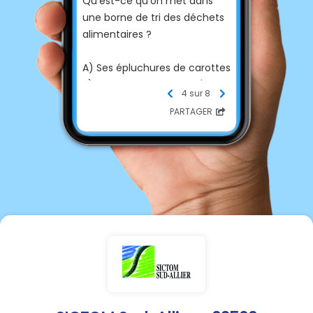
Qu'est-ce qu'on met dans
une borne de tri des déchets
alimentaires ?
A) Ses épluchures de carottes
B) Ses restes de pâtes d'il y a
4 sur 8
3 semaines
PARTAGER
C) Ses sacs poubelles noirs +
une paire de baskets + un lot
de vêtements
…Si vous avez répondu C, on a
besoin de parler !
Nos bornes ne sont pas
magiques (même si le
compostage, ça tient un peu
du miracle ). Elles ont un
régime strict : déchets