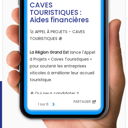
CAVES
TOURISTIQUES :
Aides financières
🚀 APPEL À PROJETS – CAVES
TOURISTIQUES 🍇
La Région Grand Est
lance l'Appel
à Projets « Caves Touristiques »
pour soutenir les entreprises
viticoles à améliorer leur accueil
touristique.
🔎 Qui peut candidater ?
PARTAGER
1 sur 6
👉 Entreprises viticoles de moins
de 50 salariés, implantées en
Grand Est, commercialisant du vin
en direct et accueillant des