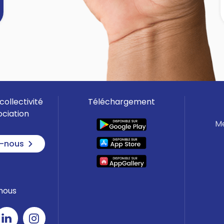
visiteurs.
🎯 Quels projets sont éligibles ?
]
✅ Création ou amélioration des
espaces d’accueil
✅ Aménagement de circuits de
visite et supports de médiation
collectivité
Téléchargement
✅ Équipements d’accueil
ociation
œnotouristiques
Me
✅ Digitalisation de l’entreprise
-nous
💰 À la clé ?
Une subvention de 20 à 30 % des
nous
dépenses, pouvant aller jusqu’à
30 000 euros HT maximum !