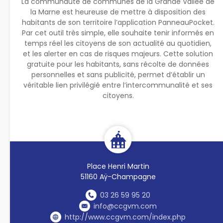
La communauté de communes de la Grande Vallée de
la Marne est heureuse de mettre à disposition des
habitants de son territoire l’application PanneauPocket.
Par cet outil très simple, elle souhaite tenir informés en
temps réel les citoyens de son actualité au quotidien,
et les alerter en cas de risques majeurs. Cette solution
gratuite pour les habitants, sans récolte de données
personnelles et sans publicité, permet d’établir un
véritable lien privilégié entre l’intercommunalité et ses
citoyens.
Place Henri Martin
51160 Aÿ-Champagne
03 26 59 95 20
info@ccgvm.com
http://www.ccgvm.com/index.php