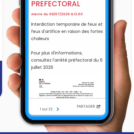
PREFECTORAL
Alerte du 09/07/2026 à 12:03
Interdiction temporaire de feux et
feux d'artifice en raison des fortes
chaleurs
Pour plus d'informations,
consultez l'arrêté préfectoral du 6
juillet 2026
PARTAGER
1 sur 22
]