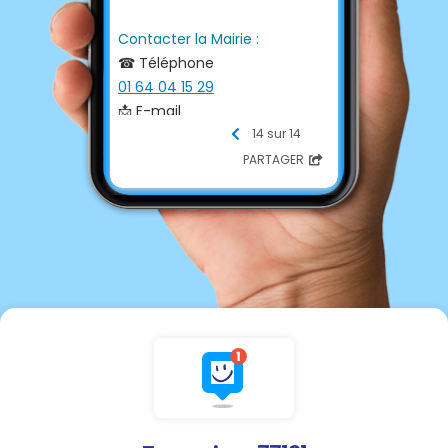
Contacter la Mairie :
☎ Téléphone
01 64 04 15 29
📩 E-mail
mairie@touquin.fr
14 sur 14
💻 Site internet
PARTAGER
http://www.touquin.fr