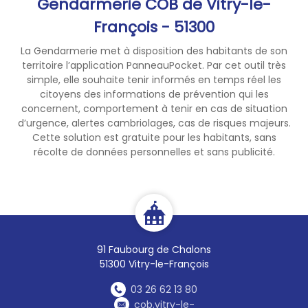
Gendarmerie COB de Vitry-le-
intentions.
François - 51300
Avisez La gendarmerie en
La Gendarmerie met à disposition des habitants de son
composant le 17.
territoire l’application PanneauPocket. Par cet outil très
simple, elle souhaite tenir informés en temps réel les
citoyens des informations de prévention qui les
concernent, comportement à tenir en cas de situation
d’urgence, alertes cambriolages, cas de risques majeurs.
Cette solution est gratuite pour les habitants, sans
récolte de données personnelles et sans publicité.
91 Faubourg de Chalons
51300 Vitry-le-François
03 26 62 13 80
cob.vitry-le-