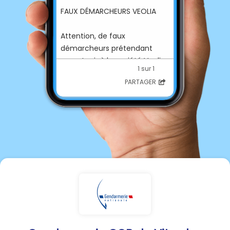
FAUX DÉMARCHEURS VEOLIA
Attention, de faux
démarcheurs prétendant
appartenir à la société Veolia
1 sur 1
se présentent actuellement
PARTAGER
au domicile des Vitryats.
Ils sont munis d'un faux
document "officiel".
VEOLIA NE RÉALISE AUCUN
CONTRÔLE DANS LES
HABITATIONS.
Nous vous invitons à ne pas
les laisser rentrer chez vous, il
s'agit probablement de
repérages avec de mauvaises