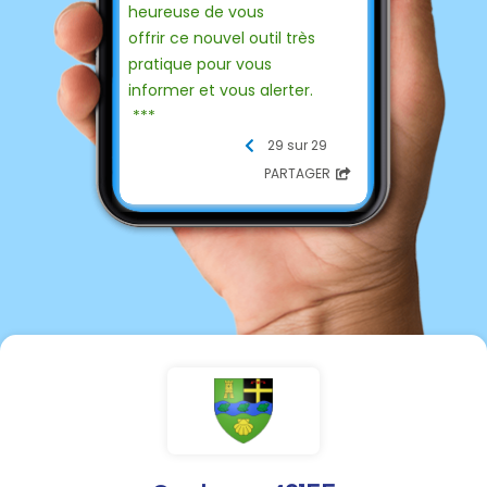
heureuse de vous
offrir ce nouvel outil très
pratique pour vous
informer et vous alerter.
***
Cliquez sur le
💛
29 sur 29
PARTAGER
à côté de votre commune
pour recevoir les
notifications à chaque nouvel
événement
****
Merci d'en parler autour de
vous, et de partager ce
panneau grâce a la flèche en
bas a droite.
À très vite...