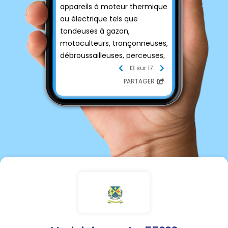
appareils à moteur thermique
ou électrique tels que
tondeuses à gazon,
motoculteurs, tronçonneuses,
débroussailleuses, perceuses,
raboteuses, scies, etc, ne sont
13 sur 17
autorisés qu’aux horaires
PARTAGER
suivants :
- du lundi au vendredi : 8h-
12h/14h-20h
- le samedi : 9h-12h/14h-18h
- le dimanche et jours fériés :
10h-12h
Merci de bien vouloir
respecter ces horaires.